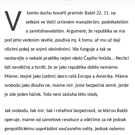
V
tomto duchu hovořil premiér Babiš 22. 11. na
setkání ve Valči určeném manažerům, podnikatelům
a zaměstnavatelům. Argument, že republika se má
pod jeho vedením skvěle, používá mj. k tomu, ať mu už dají
všichni pokoj se svými obviněními. Vše funguje a tak se
nestarejte o nekalé praktiky nejen okolo Čapího hnízda… Nechci
být nevděčný a tvrdit, že se jako republika dobře nemáme.
Máme, stejně jako (zatím) skoro celá Evropa a Amerika. Máme
svobodu jako dlouho ne, máme mír, jsme bezpečná země, jenže
je zde jeden háček. Toto není zásluha této vlády.
Jak svobodu, tak mír, tak i relativní bezpečnost, se kterou Babiš
operuje, máme od sametové revoluce a vděčíme za ně jednak
geopolitickému uspořádání současného světa, jednak našemu