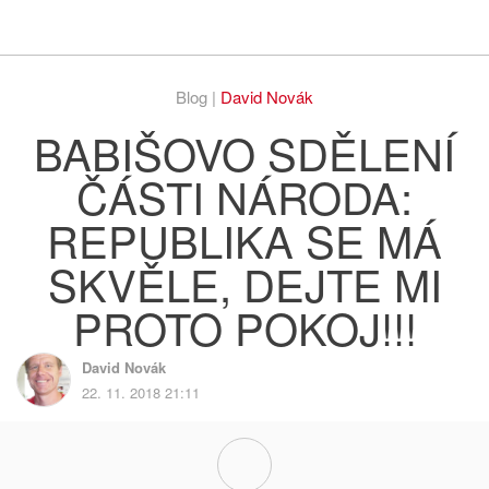
Respekt
Vy
Blog |
David Novák
BABIŠOVO SDĚLENÍ
ČÁSTI NÁRODA:
REPUBLIKA SE MÁ
SKVĚLE, DEJTE MI
PROTO POKOJ!!!
David Novák
22. 11. 2018 21:11