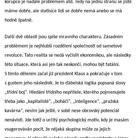
korupce je nadále problémem atd. Tedy na jednu stranu se jistě
máme dobře, ale statisíce lidí se dobře nemá anebo se má
hodně špatně.
Další dvě oblasti jsou spíše mravního charakteru. Zásadním
problémem je nejhlubší rozdělení společnosti od sametové
revoluce. Tato realita se nedá vyčíslit ekonomikou, ale následky
této situace, která asi jen tak neskončí, mohou být fatální.
S tímto dělením začal již prezident Klaus a pokračuje v tom
s gustem jeho následník. Je to ďábelská logika popsaná slovy
„třídní boj“. Hledání třídního nepřítele, kterého pojmenujete
třeba jako „kapitalisté“, „boháči“, „inteligence“, „pražská
kavárna“, nevím jak ještě, v sobě nese obrovský potenciál
nenávisti. Jde totiž o určitý psychologický motiv, kdy je masám
vsugerováván pocit, že nějaká skupina může za jejich