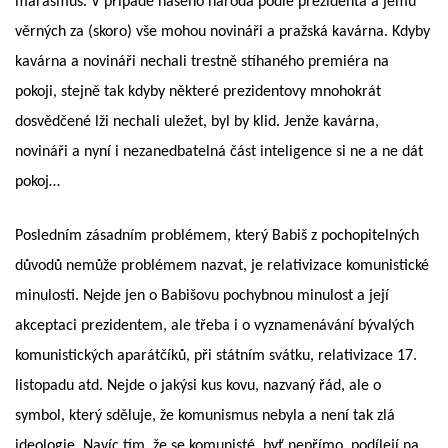
marasmus. V případě našeho národa podle prezidenta a jemu
věrných za (skoro) vše mohou novináři a pražská kavárna. Kdyby
kavárna a novináři nechali trestně stíhaného premiéra na
pokoji, stejně tak kdyby některé prezidentovy mnohokrát
dosvědčené lži nechali uležet, byl by klid. Jenže kavárna,
novináři a nyní i nezanedbatelná část inteligence si ne a ne dát
pokoj…
Posledním zásadním problémem, který Babiš z pochopitelných
důvodů nemůže problémem nazvat, je relativizace komunistické
minulosti. Nejde jen o Babišovu pochybnou minulost a její
akceptaci prezidentem, ale třeba i o vyznamenávání bývalých
komunistických aparátčíků, při státním svátku, relativizace 17.
listopadu atd. Nejde o jakýsi kus kovu, nazvaný řád, ale o
symbol, který sděluje, že komunismus nebyla a není tak zlá
ideologie. Navíc tím, že se komunisté, byť nepřímo, podílejí na