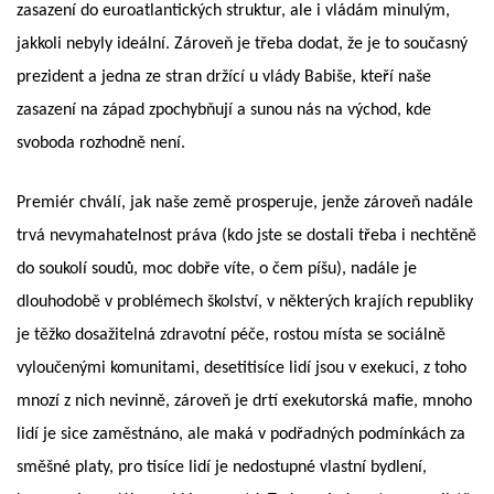
zasazení do euroatlantických struktur, ale i vládám minulým,
jakkoli nebyly ideální. Zároveň je třeba dodat, že je to současný
prezident a jedna ze stran držící u vlády Babiše, kteří naše
zasazení na západ zpochybňují a sunou nás na východ, kde
svoboda rozhodně není.
Premiér chválí, jak naše země prosperuje, jenže zároveň nadále
trvá nevymahatelnost práva (kdo jste se dostali třeba i nechtěně
do soukolí soudů, moc dobře víte, o čem píšu), nadále je
dlouhodobě v problémech školství, v některých krajích republiky
je těžko dosažitelná zdravotní péče, rostou místa se sociálně
vyloučenými komunitami, desetitisíce lidí jsou v exekuci, z toho
mnozí z nich nevinně, zároveň je drtí exekutorská mafie, mnoho
lidí je sice zaměstnáno, ale maká v podřadných podmínkách za
směšné platy, pro tisíce lidí je nedostupné vlastní bydlení,